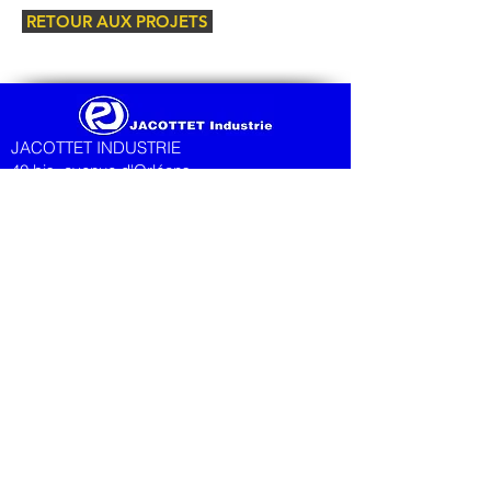
RETOUR AUX PROJETS
JACOTTET INDUSTRIE
40 bis, avenue d'Orléans
CS
70 304 - 28008
CHARTRES Cedex
FRANCE
Tel:
+33(0)2 37 28 61 28
Fax:
+33(0)2 37 28 61 25
VAT #: FR43
419 234 851
© 2023 Jacottet Industrie
Designed by Kerry Sambridge
Jacottet Industrie SAS
Au capital de 152 744 Euros
Siege social: 40B Avenue d’Orleans, 28000
Chartres, France