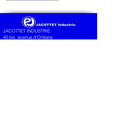
JACOTTET INDUSTRIE
40 bis, avenue d'Orléans
CS
70 304 - 28008
CHARTRES Cedex
FRANCE
Tel:
+33(0)2 37 28 61 28
Fax:
+33(0)2 37 28 61 25
VAT #: FR43
419 234 851
© 2023 Jacottet Industrie
Designed by Kerry Sambridge
Jacottet Industrie SAS
Au capital de 152 744 Euros
Siege social: 40B Avenue d’Orleans, 28000
Chartres, France
419 234 851 R.C.S. Chartres